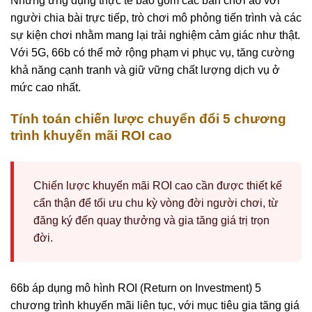
Những ứng dụng thực tế bao gồm các bàn chơi ảo với
người chia bài trực tiếp, trò chơi mô phỏng tiến trình và các
sự kiện chơi nhằm mang lại trải nghiệm cảm giác như thật.
Với 5G, 66b có thể mở rộng phạm vi phục vụ, tăng cường
khả năng cạnh tranh và giữ vững chất lượng dịch vụ ở
mức cao nhất.
Tính toán chiến lược chuyển đổi 5 chương
trình khuyến mãi ROI cao
Chiến lược khuyến mãi ROI cao cần được thiết kế
cẩn thận để tối ưu chu kỳ vòng đời người chơi, từ
đăng ký đến quay thưởng và gia tăng giá trị trọn
đời.
66b áp dụng mô hình ROI (Return on Investment) 5
chương trình khuyến mãi liên tục, với mục tiêu gia tăng giá