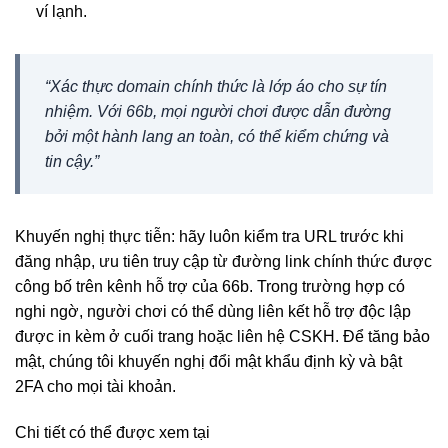
ví lạnh.
“Xác thực domain chính thức là lớp áo cho sự tín
nhiệm. Với 66b, mọi người chơi được dẫn đường
bởi một hành lang an toàn, có thể kiểm chứng và
tin cậy.”
Khuyến nghị thực tiễn: hãy luôn kiểm tra URL trước khi
đăng nhập, ưu tiên truy cập từ đường link chính thức được
công bố trên kênh hỗ trợ của 66b. Trong trường hợp có
nghi ngờ, người chơi có thể dùng liên kết hỗ trợ độc lập
được in kèm ở cuối trang hoặc liên hệ CSKH. Để tăng bảo
mật, chúng tôi khuyến nghị đổi mật khẩu định kỳ và bật
2FA cho mọi tài khoản.
Chi tiết có thể được xem tại