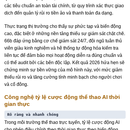
các tiêu chuẩn an toàn tài chính, từ quy trình xác thực giao
dịch đến quản lý rủi ro tiền ảo và thanh toán đa dạng.
Thực trạng thị trường cho thấy sự phức tạp và biến động
cao, đặc biệt ở những nền tảng thiếu sự giám sát chặt chẽ.
66b đáp ứng bằng cơ chế giám sát 24/7, đội ngũ tuân thủ
viên giàu kinh nghiệm và hệ thống tự động hóa kiểm tra
liên tục để đảm bảo mọi hoạt động diễn ra đúng chuẩn và
có thể audit bởi các bên độc lập. Kết quả 2026 hứa hẹn sẽ
chứng minh sự bền vững của mô hình này, với mức giảm
thiểu rủi ro và tăng cường tính minh bạch cho người chơi
và cổ đông.
Công nghệ tỷ lệ cược động thể thao AI thời
gian thực
Rõ ràng và nhanh chóng
Trong môi trường thể thao trực tuyến, tỷ lệ cược động AI
cho phép điều chỉnh theo thời gian thực theo biến động