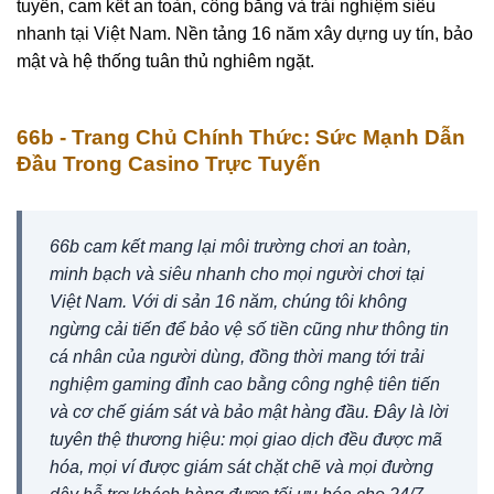
tuyến, cam kết an toàn, công bằng và trải nghiệm siêu
nhanh tại Việt Nam. Nền tảng 16 năm xây dựng uy tín, bảo
mật và hệ thống tuân thủ nghiêm ngặt.
66b - Trang Chủ Chính Thức: Sức Mạnh Dẫn
Đầu Trong Casino Trực Tuyến
66b cam kết mang lại môi trường chơi an toàn,
minh bạch và siêu nhanh cho mọi người chơi tại
Việt Nam. Với di sản 16 năm, chúng tôi không
ngừng cải tiến để bảo vệ số tiền cũng như thông tin
cá nhân của người dùng, đồng thời mang tới trải
nghiệm gaming đỉnh cao bằng công nghệ tiên tiến
và cơ chế giám sát và bảo mật hàng đầu. Đây là lời
tuyên thệ thương hiệu: mọi giao dịch đều được mã
hóa, mọi ví được giám sát chặt chẽ và mọi đường