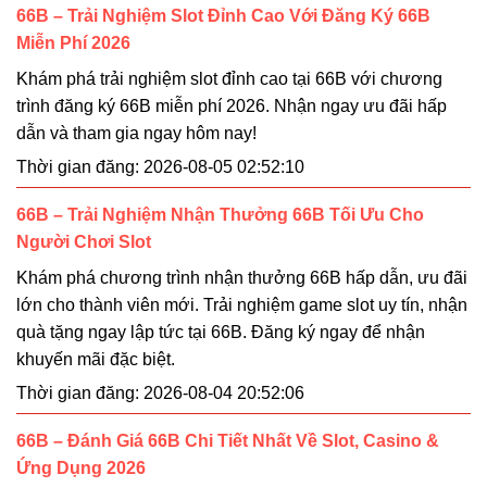
66B – Trải Nghiệm Slot Đỉnh Cao Với Đăng Ký 66B
Miễn Phí 2026
Khám phá trải nghiệm slot đỉnh cao tại 66B với chương
trình đăng ký 66B miễn phí 2026. Nhận ngay ưu đãi hấp
dẫn và tham gia ngay hôm nay!
Thời gian đăng: 2026-08-05 02:52:10
66B – Trải Nghiệm Nhận Thưởng 66B Tối Ưu Cho
Người Chơi Slot
Khám phá chương trình nhận thưởng 66B hấp dẫn, ưu đãi
lớn cho thành viên mới. Trải nghiệm game slot uy tín, nhận
quà tặng ngay lập tức tại 66B. Đăng ký ngay để nhận
khuyến mãi đặc biệt.
Thời gian đăng: 2026-08-04 20:52:06
66B – Đánh Giá 66B Chi Tiết Nhất Về Slot, Casino &
Ứng Dụng 2026