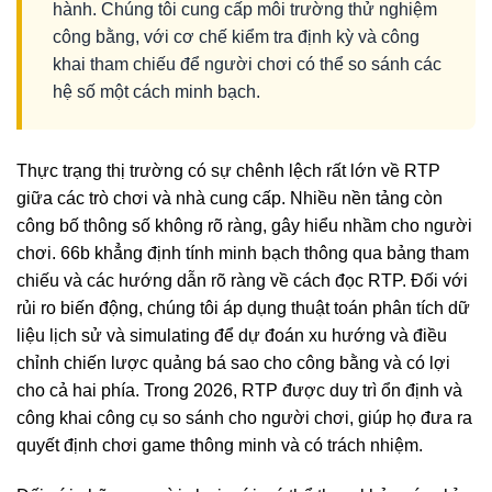
hành. Chúng tôi cung cấp môi trường thử nghiệm
công bằng, với cơ chế kiểm tra định kỳ và công
khai tham chiếu để người chơi có thể so sánh các
hệ số một cách minh bạch.
Thực trạng thị trường có sự chênh lệch rất lớn về RTP
giữa các trò chơi và nhà cung cấp. Nhiều nền tảng còn
công bố thông số không rõ ràng, gây hiểu nhầm cho người
chơi. 66b khẳng định tính minh bạch thông qua bảng tham
chiếu và các hướng dẫn rõ ràng về cách đọc RTP. Đối với
rủi ro biến động, chúng tôi áp dụng thuật toán phân tích dữ
liệu lịch sử và simulating để dự đoán xu hướng và điều
chỉnh chiến lược quảng bá sao cho công bằng và có lợi
cho cả hai phía. Trong 2026, RTP được duy trì ổn định và
công khai công cụ so sánh cho người chơi, giúp họ đưa ra
quyết định chơi game thông minh và có trách nhiệm.