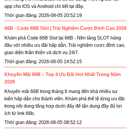
app cho IOS và Android chi tiết tại đây.
Thời gian đăng: 2026-08-05 20:52:19
66B - Code 66B Slot | Trải Nghiệm Cược Đỉnh Cao 2026
Khám phá Code 66B Slot tại 66B - Nền tảng SLOT hàng
đầu với nhiều ưu đãi hấp dẫn. Trải nghiệm cược đỉnh cao,
giao diện thân thiện và dịch vụ 24/7.
Thời gian đăng: 2026-08-05 14:52:15
Khuyến Mãi 66B – Top 4 Ưu Đãi Hot Nhất Trong Năm
2026
Khuyến mãi 66B trong tháng 6 mang đến khá nhiều sự
kiện hấp dẫn cho thành viên. Khám phá thể lệ từng ưu đãi
trong nội dung tổng hợp dưới đây để tận dụng đầy đủ lợi
ích từ link 66b.
Thời gian đăng: 2026-08-05 08:52:12