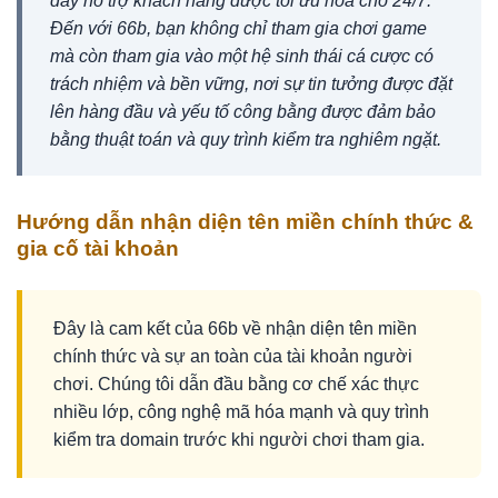
dây hỗ trợ khách hàng được tối ưu hóa cho 24/7.
Đến với 66b, bạn không chỉ tham gia chơi game
mà còn tham gia vào một hệ sinh thái cá cược có
trách nhiệm và bền vững, nơi sự tin tưởng được đặt
lên hàng đầu và yếu tố công bằng được đảm bảo
bằng thuật toán và quy trình kiểm tra nghiêm ngặt.
Hướng dẫn nhận diện tên miền chính thức &
gia cố tài khoản
Đây là cam kết của 66b về nhận diện tên miền
chính thức và sự an toàn của tài khoản người
chơi. Chúng tôi dẫn đầu bằng cơ chế xác thực
nhiều lớp, công nghệ mã hóa mạnh và quy trình
kiểm tra domain trước khi người chơi tham gia.