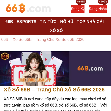
Đăng Ký
Đăng Nhập
66B
ESPORTS
TIN TỨC
NỔ HŨ
TOP NHÀ CÁI
XỐ SỐ
66B
>
Xố Số 66B – Trang Chủ Xố Số 66B 2026
Xố Số 66B – Trang Chủ Xố Số 66B 2026
Xố Số 66B là nơi cung cấp đầy đủ các loại máy chơi xố số
trực tuyến, bao gồm xố số 66B, xố số 66B, xố số 66B... Với