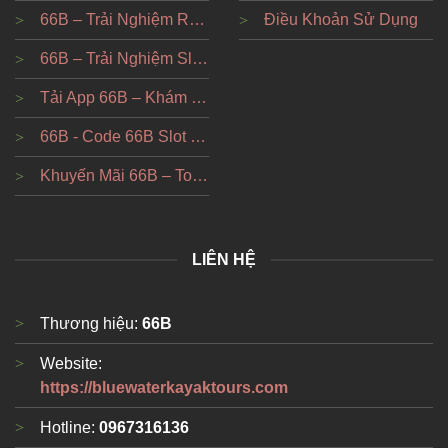
66B – Trải Nghiệm Rút Thưởng 66B Không Giới Hạn 2026
Điều Khoản Sử Dụng
66B – Trải Nghiệm Slot Đỉnh Cao 2026 | 66b Mới Nhất 2026
Tải App 66B – Khám Phá Trải Nghiệm Mới Nhất 2026
66B - Code 66B Slot | Trải Nghiệm Cược Đỉnh Cao 2026
Khuyến Mãi 66B – Top 4 Ưu Đãi Hot Nhất Trong Năm 2026
LIÊN HỆ
Thương hiệu:
66B
Website:
https://bluewaterkayaktours.com
Hotline:
0967316136