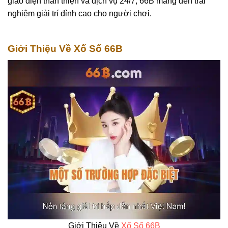
giao diện thân thiện và dịch vụ 24/7, 66B mang đến trải
nghiệm giải trí đỉnh cao cho người chơi.
Giới Thiệu Về Xố Số 66B
Giới Thiệu Về
Xố Số 66B