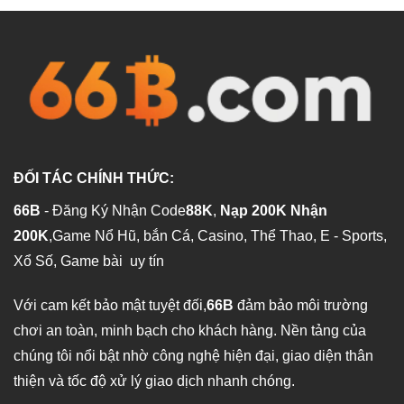
ĐỐI TÁC CHÍNH THỨC:
66B
- Đăng Ký Nhận Code
88K
,
Nạp 200K Nhận
200K
,
Game Nổ Hũ, bắn Cá, Casino, Thể Thao, E - Sports,
Xổ Số, Game bài uy tín
Với cam kết bảo mật tuyệt đối,
66B
đảm bảo môi trường
chơi an toàn, minh bạch cho khách hàng. Nền tảng của
chúng tôi nổi bật nhờ công nghệ hiện đại, giao diện thân
thiện và tốc độ xử lý giao dịch nhanh chóng.