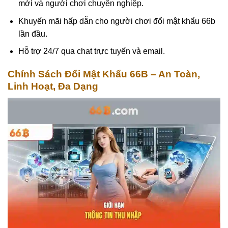
mới và người chơi chuyên nghiệp.
Khuyến mãi hấp dẫn cho người chơi đổi mật khẩu 66b
lần đầu.
Hỗ trợ 24/7 qua chat trực tuyến và email.
Chính Sách Đổi Mật Khẩu 66B – An Toàn,
Linh Hoạt, Đa Dạng