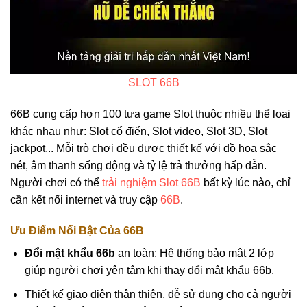
SLOT 66B
66B cung cấp hơn 100 tựa game Slot thuộc nhiều thể loại
khác nhau như: Slot cổ điển, Slot video, Slot 3D, Slot
jackpot... Mỗi trò chơi đều được thiết kế với đồ họa sắc
nét, âm thanh sống động và tỷ lệ trả thưởng hấp dẫn.
Người chơi có thể
trải nghiệm Slot 66B
bất kỳ lúc nào, chỉ
cần kết nối internet và truy cập
66B
.
Ưu Điểm Nổi Bật Của 66B
Đổi mật khẩu 66b
an toàn: Hệ thống bảo mật 2 lớp
giúp người chơi yên tâm khi thay đổi mật khẩu 66b.
Thiết kế giao diện thân thiện, dễ sử dụng cho cả người