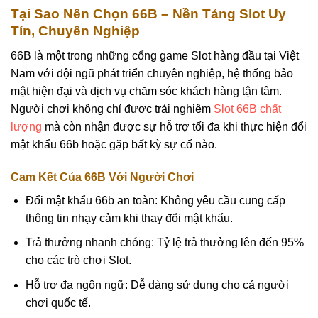
Tại Sao Nên Chọn 66B – Nền Tảng Slot Uy
Tín, Chuyên Nghiệp
66B là một trong những cổng game Slot hàng đầu tại Việt
Nam với đội ngũ phát triển chuyên nghiệp, hệ thống bảo
mật hiện đại và dịch vụ chăm sóc khách hàng tận tâm.
Người chơi không chỉ được trải nghiệm
Slot 66B chất
lượng
mà còn nhận được sự hỗ trợ tối đa khi thực hiện đổi
mật khẩu 66b hoặc gặp bất kỳ sự cố nào.
Cam Kết Của 66B Với Người Chơi
Đổi mật khẩu 66b an toàn: Không yêu cầu cung cấp
thông tin nhạy cảm khi thay đổi mật khẩu.
Trả thưởng nhanh chóng: Tỷ lệ trả thưởng lên đến 95%
cho các trò chơi Slot.
Hỗ trợ đa ngôn ngữ: Dễ dàng sử dụng cho cả người
chơi quốc tế.