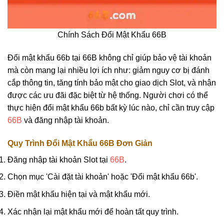
Chính Sách Đổi Mật Khẩu 66B
Đổi mật khẩu 66b tại 66B không chỉ giúp bảo vệ tài khoản
mà còn mang lại nhiều lợi ích như: giảm nguy cơ bị đánh
cắp thông tin, tăng tính bảo mật cho giao dịch Slot, và nhận
được các ưu đãi đặc biệt từ hệ thống. Người chơi có thể
thực hiện đổi mật khẩu 66b bất kỳ lúc nào, chỉ cần truy cập
66B
và đăng nhập tài khoản.
Quy Trình Đổi Mật Khẩu 66B Đơn Giản
Đăng nhập tài khoản Slot tại
66B
.
Chọn mục 'Cài đặt tài khoản' hoặc 'Đổi mật khẩu 66b'.
Điền mật khẩu hiện tại và mật khẩu mới.
Xác nhận lại mật khẩu mới để hoàn tất quy trình.