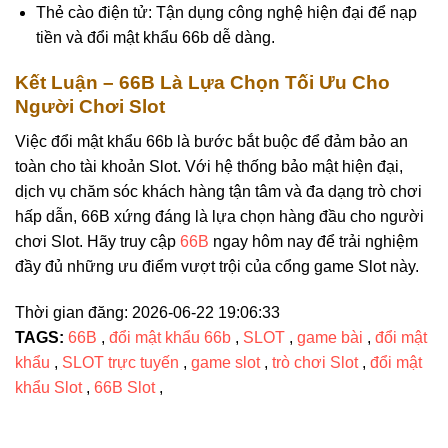
Thẻ cào điện tử: Tận dụng công nghệ hiện đại để nạp
tiền và đổi mật khẩu 66b dễ dàng.
Kết Luận – 66B Là Lựa Chọn Tối Ưu Cho
Người Chơi Slot
Việc đổi mật khẩu 66b là bước bắt buộc để đảm bảo an
toàn cho tài khoản Slot. Với hệ thống bảo mật hiện đại,
dịch vụ chăm sóc khách hàng tận tâm và đa dạng trò chơi
hấp dẫn, 66B xứng đáng là lựa chọn hàng đầu cho người
chơi Slot. Hãy truy cập
66B
ngay hôm nay để trải nghiệm
đầy đủ những ưu điểm vượt trội của cổng game Slot này.
Thời gian đăng: 2026-06-22 19:06:33
TAGS:
66B
,
đổi mật khẩu 66b
,
SLOT
,
game bài
,
đổi mật
khẩu
,
SLOT trực tuyến
,
game slot
,
trò chơi Slot
,
đổi mật
khẩu Slot
,
66B Slot
,