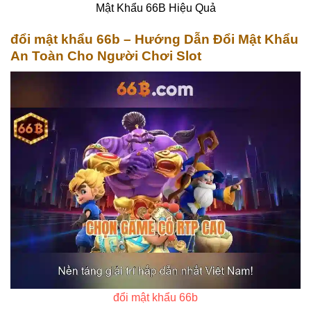
Mật Khẩu 66B Hiệu Quả
đổi mật khẩu 66b – Hướng Dẫn Đổi Mật Khẩu
An Toàn Cho Người Chơi Slot
đổi mật khẩu 66b