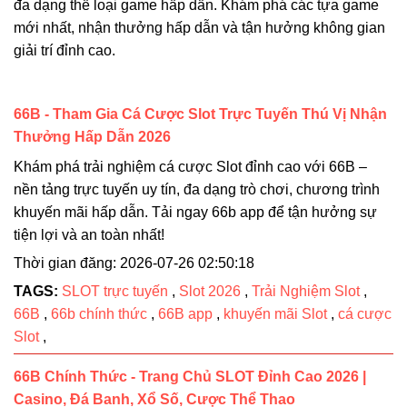
đa dạng thể loại game hấp dẫn. Khám phá các tựa game
mới nhất, nhận thưởng hấp dẫn và tận hưởng không gian
giải trí đỉnh cao.
66B - Tham Gia Cá Cược Slot Trực Tuyến Thú Vị Nhận
Thưởng Hấp Dẫn 2026
Khám phá trải nghiệm cá cược Slot đỉnh cao với 66B –
nền tảng trực tuyến uy tín, đa dạng trò chơi, chương trình
khuyến mãi hấp dẫn. Tải ngay 66b app để tận hưởng sự
tiện lợi và an toàn nhất!
Thời gian đăng: 2026-07-26 02:50:18
TAGS:
SLOT trực tuyến
,
Slot 2026
,
Trải Nghiệm Slot
,
66B
,
66b chính thức
,
66B app
,
khuyến mãi Slot
,
cá cược
Slot
,
66B Chính Thức - Trang Chủ SLOT Đỉnh Cao 2026 |
Casino, Đá Banh, Xổ Số, Cược Thể Thao