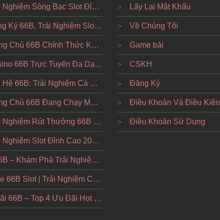
66B – Trải Nghiệm Sòng Bạc Slot Đỉnh Cao 2026
Lấy Lại Mật Khẩu
66B – Đăng Ký 66B, Trải Nghiệm Slot Đỉnh Cao 2026
Về Chúng Tôi
66B – Trang Chủ 66B Chính Thức Không Bị Chặn 2026 | 66b Hoàn Tiền
Game bài
66B – Casino 66B Trực Tuyến Đa Dạng, Trải Nghiệm Tối Ưu 2026
CSKH
66B - Liên Hệ 66B: Trải Nghiệm Cá Cược Slot Đỉnh Cao 2026
Đăng Ký
66B – Trang Chủ 66B Đang Chạy Mượt, Truy Cập Ngay Để Thưởng Trọn 2026
Điều Khoản Và Điều Kiện
66B – Trải Nghiệm Rút Thưởng 66B Không Giới Hạn 2026
Điều Khoản Sử Dụng
66B – Trải Nghiệm Slot Đỉnh Cao 2026 | 66b Mới Nhất 2026
Tải App 66B – Khám Phá Trải Nghiệm Mới Nhất 2026
66B - Code 66B Slot | Trải Nghiệm Cược Đỉnh Cao 2026
Khuyến Mãi 66B – Top 4 Ưu Đãi Hot Nhất Trong Năm 2026