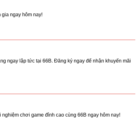
m gia ngay hôm nay!
ặng ngay lập tức tại 66B. Đăng ký ngay để nhận khuyến mãi
rải nghiệm chơi game đỉnh cao cùng 66B ngay hôm nay!