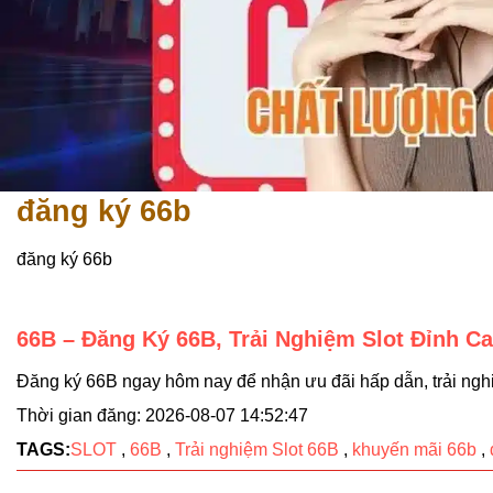
đăng ký 66b
đăng ký 66b
66B – Đăng Ký 66B, Trải Nghiệm Slot Đỉnh C
Đăng ký 66B ngay hôm nay để nhận ưu đãi hấp dẫn, trải nghiệ
Thời gian đăng: 2026-08-07 14:52:47
TAGS:
SLOT
,
66B
,
Trải nghiệm Slot 66B
,
khuyến mãi 66b
,