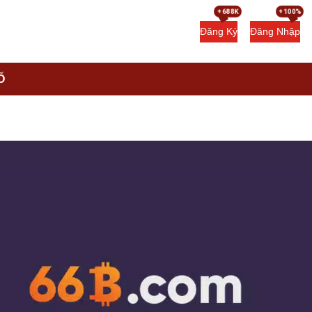
Đăng Ký
Đăng Nhập
Ố