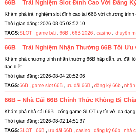
66B – Trải Nghiệm Slot Đỉnh Cao Với Đăng K
Khám phá trải nghiệm slot đỉnh cao tại 66B với chương trìn
Thời gian đăng: 2026-08-05 02:52:10
TAGS:
SLOT
,
game bài
,
66B
,
66B 2026
,
casino
,
khuyến m
66B – Trải Nghiệm Nhận Thưởng 66B Tối Ưu 
Khám phá chương trình nhận thưởng 66B hấp dẫn, ưu đãi lớn 
đặc biệt.
Thời gian đăng: 2026-08-04 20:52:06
TAGS:
66B
,
game slot 66B
,
ưu đãi 66B
,
đăng ký 66b
,
nhận
66B – Nhà Cái 66B Chính Thức Không Bị Chặ
Khám phá nhà cái 66B - cổng game SLOT uy tín với đa dạng 
Thời gian đăng: 2026-08-02 14:51:37
TAGS:
SLOT
,
66B
,
ưu đãi 66B
,
casino
,
đăng ký 66b
,
nhà c