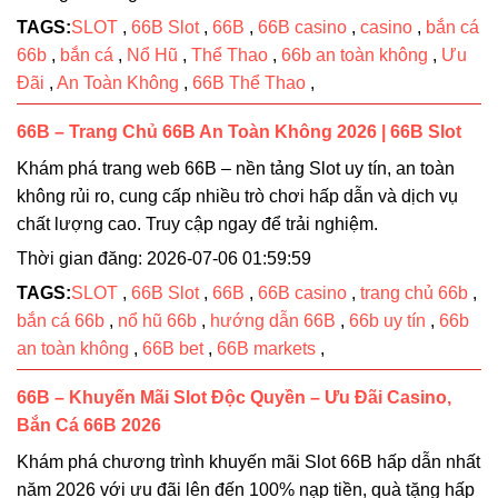
TAGS:
SLOT
,
66B Slot
,
66B
,
66B casino
,
casino
,
bắn cá
66b
,
bắn cá
,
Nổ Hũ
,
Thể Thao
,
66b an toàn không
,
Ưu
Đãi
,
An Toàn Không
,
66B Thể Thao
,
66B – Trang Chủ 66B An Toàn Không 2026 | 66B Slot
Khám phá trang web 66B – nền tảng Slot uy tín, an toàn
không rủi ro, cung cấp nhiều trò chơi hấp dẫn và dịch vụ
chất lượng cao. Truy cập ngay để trải nghiệm.
Thời gian đăng: 2026-07-06 01:59:59
TAGS:
SLOT
,
66B Slot
,
66B
,
66B casino
,
trang chủ 66b
,
bắn cá 66b
,
nổ hũ 66b
,
hướng dẫn 66B
,
66b uy tín
,
66b
an toàn không
,
66B bet
,
66B markets
,
66B – Khuyến Mãi Slot Độc Quyền – Ưu Đãi Casino,
Bắn Cá 66B 2026
Khám phá chương trình khuyến mãi Slot 66B hấp dẫn nhất
năm 2026 với ưu đãi lên đến 100% nạp tiền, quà tặng hấp