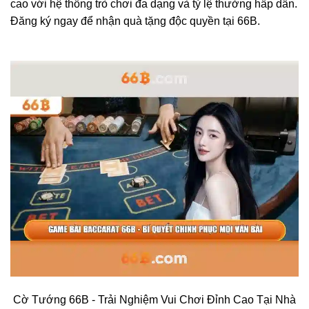
cao với hệ thống trò chơi đa dạng và tỷ lệ thưởng hấp dẫn.
Đăng ký ngay để nhận quà tặng độc quyền tại 66B.
Cờ Tướng 66B - Trải Nghiệm Vui Chơi Đỉnh Cao Tại Nhà