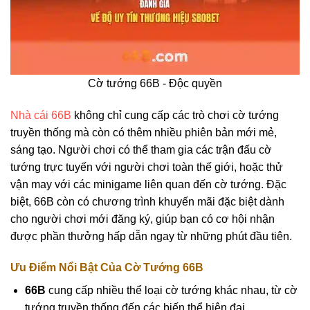
Cờ tướng 66B - Độc quyền
Nhà cái 66B
không chỉ cung cấp các trò chơi cờ tướng
truyền thống mà còn có thêm nhiều phiên bản mới mẻ,
sáng tạo. Người chơi có thể tham gia các trận đấu cờ
tướng trực tuyến với người chơi toàn thế giới, hoặc thử
vận may với các minigame liên quan đến cờ tướng. Đặc
biệt, 66B còn có chương trình khuyến mãi đặc biệt dành
cho người chơi mới đăng ký, giúp bạn có cơ hội nhận
được phần thưởng hấp dẫn ngay từ những phút đầu tiên.
Ưu Điểm Nổi Bật Của Cờ Tướng 66B
66B
cung cấp nhiều thể loại cờ tướng khác nhau, từ cờ
tướng truyền thống đến các biến thể hiện đại.