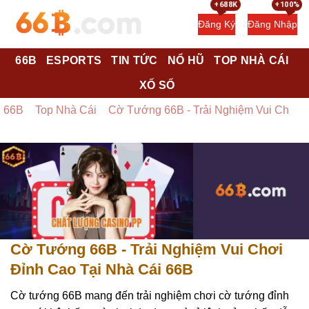
Đăng Ký
Đăng Nhập
66B
ESPORTS
TIN TỨC
NỔ HŨ
TOP NHÀ CÁI
XỐ SỐ
66B
>
Top Nhà Cái
>
Cờ Tướng 66B - Trải Nghiệm Vui Chơi Đỉnh Cao Tại Nhà Cái 66B
Cờ Tướng 66B - Trải Nghiệm Vui Chơi
Đỉnh Cao Tại Nhà Cái 66B
Cờ tướng 66B mang đến trải nghiệm chơi cờ tướng đỉnh