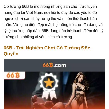
Cờ tướng 66B là một trong những sân chơi trực tuyến
hàng đầu tại Việt Nam, nơi hội tụ đầy đủ các yếu tố để
người chơi cảm thấy hứng thú và muốn thử thách bản
thân. Với giao diện đẹp mắt, hệ thống trò chơi đa dạng và
tỷ lệ thưởng hấp dẫn, 66B đang dần trở thành điểm đến lý
tưởng cho những ai yêu thích cờ tướng.
66B
- Trải Nghiệm Chơi Cờ Tướng Độc
Quyền