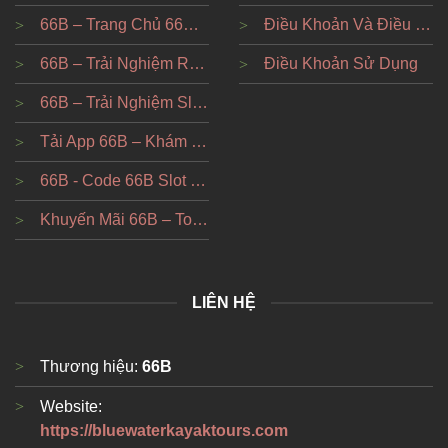
66B – Trang Chủ 66B Đang Chạy Mượt, Truy Cập Ngay Để Thưởng Trọn 2026
Điều Khoản Và Điều Kiện
66B – Trải Nghiệm Rút Thưởng 66B Không Giới Hạn 2026
Điều Khoản Sử Dụng
66B – Trải Nghiệm Slot Đỉnh Cao 2026 | 66b Mới Nhất 2026
Tải App 66B – Khám Phá Trải Nghiệm Mới Nhất 2026
66B - Code 66B Slot | Trải Nghiệm Cược Đỉnh Cao 2026
Khuyến Mãi 66B – Top 4 Ưu Đãi Hot Nhất Trong Năm 2026
LIÊN HỆ
Thương hiệu:
66B
Website:
https://bluewaterkayaktours.com