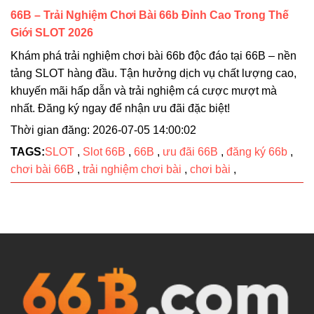
66B – Trải Nghiệm Chơi Bài 66b Đỉnh Cao Trong Thế
Giới SLOT 2026
Khám phá trải nghiệm chơi bài 66b độc đáo tại 66B – nền
tảng SLOT hàng đầu. Tận hưởng dịch vụ chất lượng cao,
khuyến mãi hấp dẫn và trải nghiệm cá cược mượt mà
nhất. Đăng ký ngay để nhận ưu đãi đặc biệt!
Thời gian đăng: 2026-07-05 14:00:02
TAGS:
SLOT
,
Slot 66B
,
66B
,
ưu đãi 66B
,
đăng ký 66b
,
chơi bài 66B
,
trải nghiệm chơi bài
,
chơi bài
,