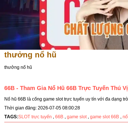
thưởng nổ hũ
thưởng nổ hũ
66B - Tham Gia Nổ Hũ 66B Trực Tuyến Thú V
Nổ hũ 66B là cổng game slot trực tuyến uy tín với đa dạng t
Thời gian đăng: 2026-07-05 08:00:28
TAGS:
SLOT trực tuyến
,
66B
,
game slot
,
game slot 66B
,
nổ