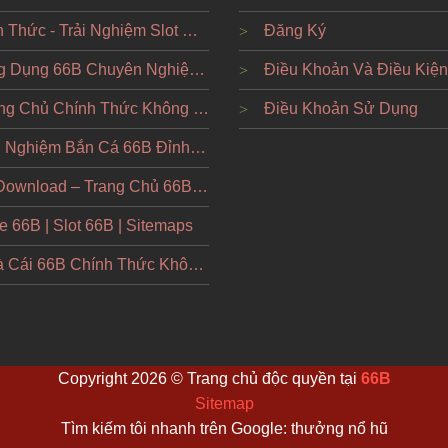
66B Chính Thức - Trải Nghiệm Slot Đỉnh Cao Với 66B 2026
Đăng Ký
66B – Ứng Dụng 66B Chuyên Nghiệp Cho Người Chơi Slot 2026
Điều Khoản Và Điều Kiện
66B – Trang Chủ Chính Thức Không Bị Chặn 2026
Điều Khoản Sử Dụng
66B – Trải Nghiệm Bắn Cá 66B Đỉnh Cao, Casino, Slot, Thể Thao 2026
App 66B Download – Trang Chủ 66B Chính Thức Không Bị Chặn 2026
e 66B | Slot 66B | Sitemaps
66B – Nhà Cái 66B Chính Thức Không Bị Chặn 2026
Copyright 2026 © Trang chủ độc quyền tại
66B
Sitemap
Tìm kiếm tôi nhanh trên Google: thưởng nổ hũ