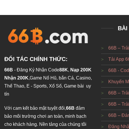
BÀI
ĐỐI TÁC CHÍNH THỨC:
66B
- Đăng Ký Nhận Code
88K
,
Nạp 200K
Nhận 200K
,
Game Nổ Hũ, bắn Cá, Casino,
Thể Thao, E - Sports, Xổ Số, Game bài uy
tín
Với cam kết bảo mật tuyệt đối,
66B
đảm
bảo môi trường chơi an toàn, minh bạch
cho khách hàng. Nền tảng của chúng tôi