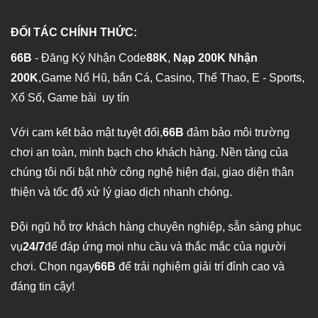
ĐỐI TÁC CHÍNH THỨC:
66B
- Đăng Ký Nhận Code
88K
,
Nạp 200K Nhận
200K
,
Game Nổ Hũ, bắn Cá, Casino, Thể Thao, E - Sports,
Xổ Số, Game bài uy tín
Với cam kết bảo mật tuyệt đối,
66B
đảm bảo môi trường
chơi an toàn, minh bạch cho khách hàng. Nền tảng của
chúng tôi nổi bật nhờ công nghệ hiện đại, giao diện thân
thiện và tốc độ xử lý giao dịch nhanh chóng.
Đội ngũ hỗ trợ khách hàng chuyên nghiệp, sẵn sàng phục
vụ
24/7
để đáp ứng mọi nhu cầu và thắc mắc của người
chơi. Chọn ngay
66B
để trải nghiệm giải trí đỉnh cao và
đáng tin cậy!